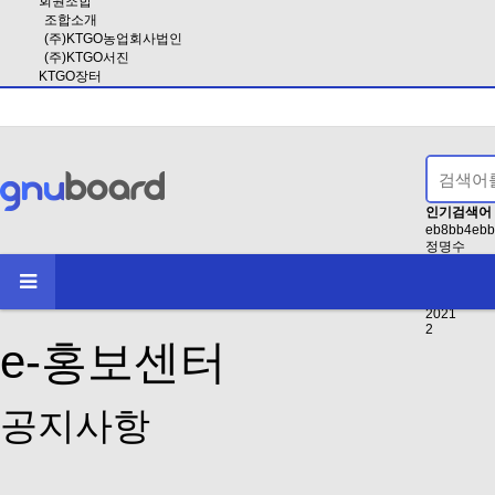
회원조합
조합소개
(주)KTGO농업회사법인
(주)KTGO서진
KTGO장터
인기검색어
eb8bb4ebb
정명수
EAB3B5EB
인사
2024
2021
2
e-홍보센터
공지사항