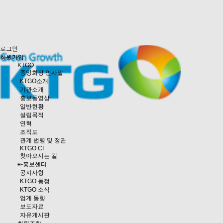
로그인
회원가입
KTGO
중앙회장 인사말
KTGO소개
기관소개
홍보동영상
일반현황
설립목적
연혁
조직도
관계 법령 및 정관
KTGO CI
찾아오시는 길
e
-홍보센터
공지사항
KTGO 동정
KTGO 소식
업계 동향
보도자료
자유게시판