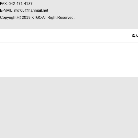
FAX. 042-471-4187
E-MAIL. ntgf05@hanmail.net
Copyright ⓒ 2019 KTGO All Right Reserved.
회