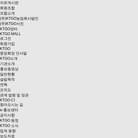
자유게시판
회원조합
조합소개
(주)KTGO농업회사법인
(주)KTGO서진
KTGO
장터
KTGO MALL
로그인
회원가입
KTGO
중앙회장 인사말
KTGO소개
기관소개
홍보동영상
일반현황
설립목적
연혁
조직도
관계 법령 및 정관
KTGO CI
찾아오시는 길
e
-홍보센터
공지사항
KTGO 동정
KTGO 소식
업계 동향
보도자료