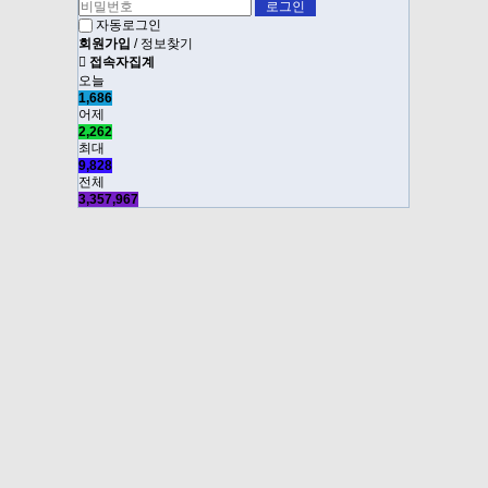
자동로그인
회원가입
/
정보찾기
접속자집계
오늘
1,686
어제
2,262
최대
9,828
전체
3,357,967