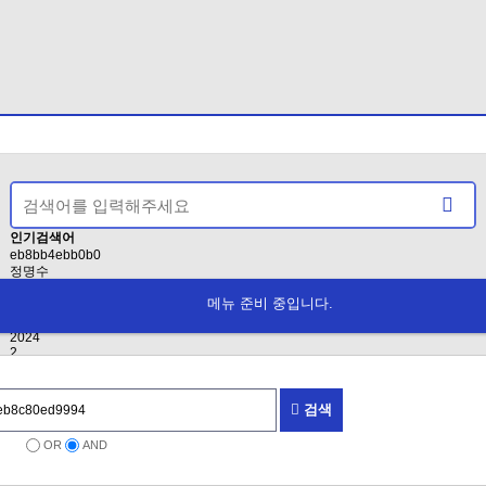
인기검색어
eb8bb4ebb0b0
정명수
EAB3B5EB8C80ED9994
메뉴 준비 중입니다.
인사
2021
2024
2
검색
OR
AND