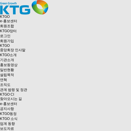
KTGO
e
-홍보센터
회원조합
KTGO
장터
로그인
회원가입
KTGO
중앙회장 인사말
KTGO소개
기관소개
홍보동영상
일반현황
설립목적
연혁
조직도
관계 법령 및 정관
KTGO CI
찾아오시는 길
e
-홍보센터
공지사항
KTGO동정
KTGO 소식
업계 동향
보도자료