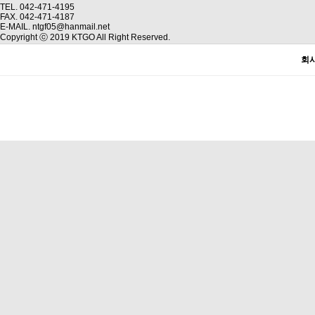
TEL. 042-471-4195
FAX. 042-471-4187
E-MAIL. ntgf05@hanmail.net
Copyright ⓒ 2019 KTGO All Right Reserved.
회