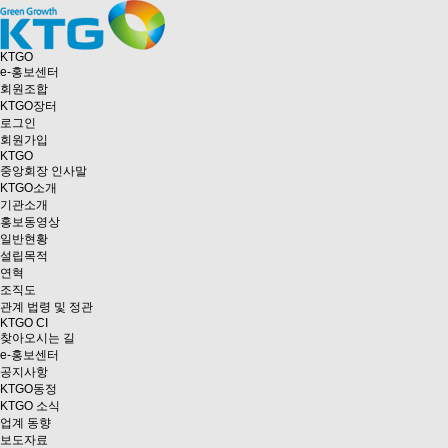
KTGO
e
-홍보센터
회원조합
KTGO
장터
로그인
회원가입
KTGO
중앙회장 인사말
KTGO소개
기관소개
홍보동영상
일반현황
설립목적
연혁
조직도
관계 법령 및 정관
KTGO CI
찾아오시는 길
e
-홍보센터
공지사항
KTGO동정
KTGO 소식
업계 동향
보도자료