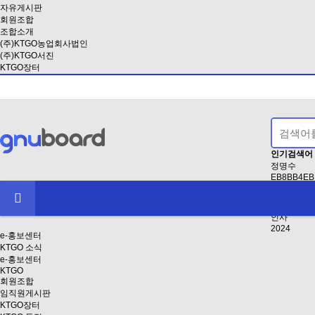
자유게시판
회원조합
조합소개
(주)KTGO농업회사법인
(주)KTGO서진
KTGO장터
인기검색어
정명수
EB8BB4EB
2
EAB3B5EB
2021
인사
2024
e-홍보센터
KTGO 소식
e-홍보센터
KTGO
회원조합
임직원게시판
KTGO장터