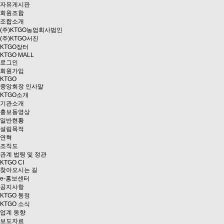
자유게시판
회원조합
조합소개
(주)KTGO농업회사법인
(주)KTGO서진
KTGO
장터
KTGO MALL
로그인
회원가입
KTGO
중앙회장 인사말
KTGO소개
기관소개
홍보동영상
일반현황
설립목적
연혁
조직도
관계 법령 및 정관
KTGO CI
찾아오시는 길
e
-홍보센터
공지사항
KTGO 동정
KTGO 소식
업계 동향
보도자료