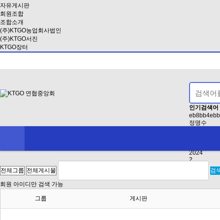
자유게시판
회원조합
조합소개
(주)KTGO농업회사법인
(주)KTGO서진
KTGO장터
인기검색어
eb8bb4ebb
정명수
EAB3B5EB
인사
2021
2024
2
검
회원 아이디만 검색 가능
그룹
게시판