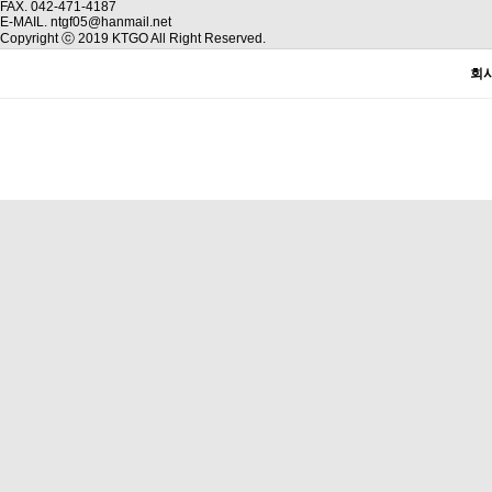
FAX. 042-471-4187
E-MAIL. ntgf05@hanmail.net
Copyright ⓒ 2019 KTGO All Right Reserved.
회