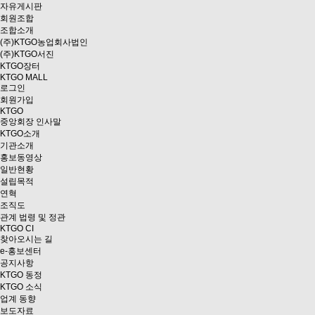
자유게시판
회원조합
조합소개
(주)KTGO농업회사법인
(주)KTGO서진
KTGO
장터
KTGO MALL
로그인
회원가입
KTGO
중앙회장 인사말
KTGO소개
기관소개
홍보동영상
일반현황
설립목적
연혁
조직도
관계 법령 및 정관
KTGO CI
찾아오시는 길
e
-홍보센터
공지사항
KTGO 동정
KTGO 소식
업계 동향
보도자료