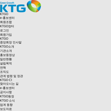
KTGO
e
-홍보센터
회원조합
KTGO
장터
로그인
회원가입
KTGO
중앙회장 인사말
KTGO소개
기관소개
홍보동영상
일반현황
설립목적
연혁
조직도
관계 법령 및 정관
KTGO CI
찾아오시는 길
e
-홍보센터
공지사항
KTGO동정
KTGO 소식
업계 동향
보도자료