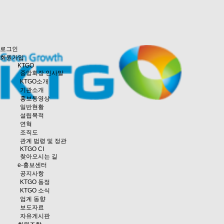
로그인
회원가입
KTGO
중앙회장 인사말
KTGO소개
기관소개
홍보동영상
일반현황
설립목적
연혁
조직도
관계 법령 및 정관
KTGO CI
찾아오시는 길
e
-홍보센터
공지사항
KTGO 동정
KTGO 소식
업계 동향
보도자료
자유게시판