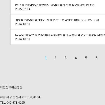
[뉴스쇼 판] 담뱃값 올랐어도 잎담배 농가는 울상-2월 3일 TV조선
2015-02-04
김영록 "잎담배 생산농가 지원 전무" - 전남일보 10월 17일 보도 기사
2014-10-17
[국감파일]"담뱃값 인상 최대 피해자인 농민 지원대책 없어" 김광림 의원 
2014-10-17
1
2
3
4
5
6
다음
맨끝
개인정보취급방침
대전 서구 둔산서로 81 (우)35233
TEL. 042-471-4195