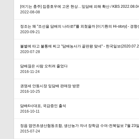
[여기는 충주] 집중호우에 고온 현상…잎담배 피해 확산 / KBS 2022.08.04
2022-08-08
정조는 왜 "조선을 담배의 나라로!"를 외쳤을까 [이기환의 Hi-story] - 경향신
2020-09-21
불볕에 따고 불통에 찌고 "담배농사가 끝판왕 맞네" - 한국일보(2020.07.2
2020-07-28
담배끊은 사람 오히려 줄었다
2016-11-24
권영세 안동시장 잎담배 판매장 방문
2016-10-25
담배4사대표, 국감증인 출석
2016-10-11
정읍 엽연초생산협동조합, 생산농가 자녀 장학금 수여-전북일보 7월 23
2015-07-24