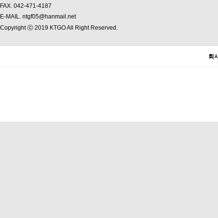
FAX. 042-471-4187
E-MAIL. ntgf05@hanmail.net
Copyright ⓒ 2019 KTGO All Right Reserved.
회