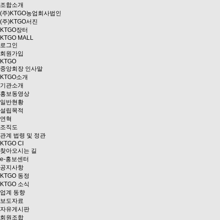
조합소개
(주)KTGO농업회사법인
(주)KTGO서진
KTGO
장터
KTGO MALL
로그인
회원가입
KTGO
중앙회장 인사말
KTGO소개
기관소개
홍보동영상
일반현황
설립목적
연혁
조직도
관계 법령 및 정관
KTGO CI
찾아오시는 길
e
-홍보센터
공지사항
KTGO 동정
KTGO 소식
업계 동향
보도자료
자유게시판
회원조합