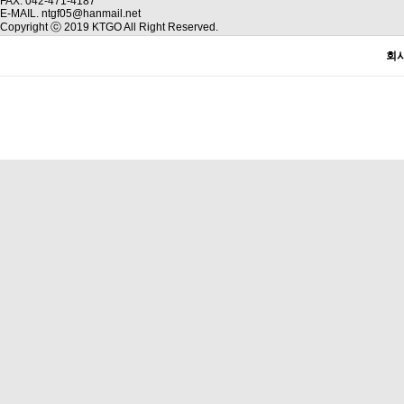
FAX. 042-471-4187
E-MAIL. ntgf05@hanmail.net
Copyright ⓒ 2019 KTGO All Right Reserved.
회