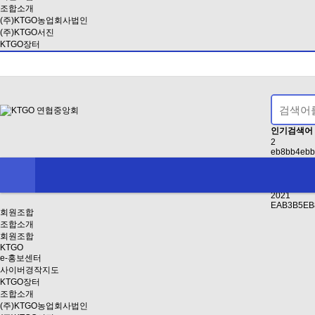
조합소개
(주)KTGO농업회사법인
(주)KTGO서진
KTGO장터
인기검색어
2
eb8bb4ebb
정명수
2024
인사
2021
EAB3B5EB
회원조합
조합소개
회원조합
KTGO
e-홍보센터
사이버경작지도
KTGO장터
조합소개
(주)KTGO농업회사법인