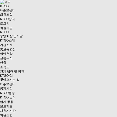
KTGO
e
-홍보센터
회원조합
KTGO
장터
로그인
회원가입
KTGO
중앙회장 인사말
KTGO소개
기관소개
홍보동영상
일반현황
설립목적
연혁
조직도
관계 법령 및 정관
KTGO CI
찾아오시는 길
e
-홍보센터
공지사항
KTGO동정
KTGO 소식
업계 동향
보도자료
자유게시판
회원조합