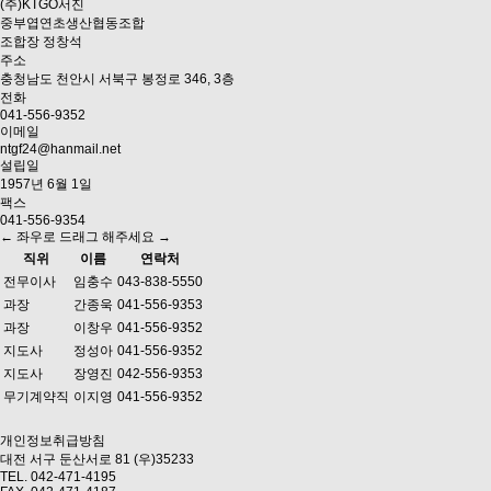
(주)KTGO서진
중부엽연초생산협동조합
조합장
정창석
주소
충청남도 천안시 서북구 봉정로 346, 3층
전화
041-556-9352
이메일
ntgf24@hanmail.net
설립일
1957년 6월 1일
팩스
041-556-9354
← 좌우로 드래그 해주세요 →
직위
이름
연락처
전무이사
임충수
043-838-5550
과장
간종욱
041-556-9353
과장
이창우
041-556-9352
지도사
정성아
041-556-9352
지도사
장영진
042-556-9353
무기계약직
이지영
041-556-9352
개인정보취급방침
대전 서구 둔산서로 81 (우)35233
TEL. 042-471-4195